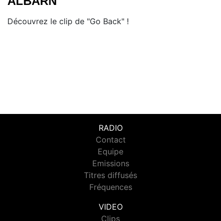
ALBARN
Découvrez le clip de "Go Back" !
RADIO
Contact
Equipe
Emissions
Titres diffusés
Fréquences
VIDEO
Clips