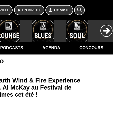
VILLE
EN DIRECT
COMPTE
PODCASTS
AGENDA
CONCOURS
io
arth Wind & Fire Experience
t. Al McKay au Festival de
îmes cet été !