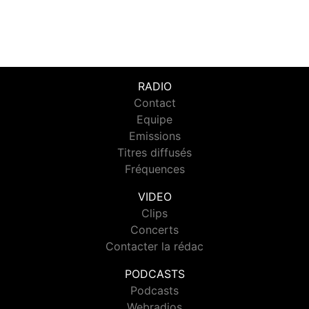
RADIO
Contact
Equipe
Emissions
Titres diffusés
Fréquences
VIDEO
Clips
Concerts
Contacter la rédac
PODCASTS
Podcasts
Webradios