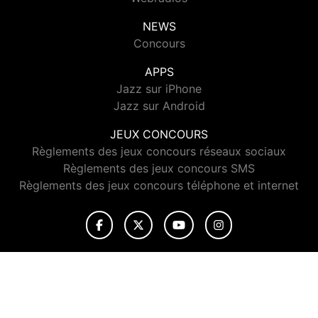
NEWS
Concours
APPS
Jazz sur iPhone
Jazz sur Android
JEUX CONCOURS
Règlements des jeux concours réseaux sociaux
Règlements des jeux concours SMS
Règlements des jeux concours téléphone et internet
© 2026 Jazz Radio Tous droits réservés.
Signaler un contenu
-
Mentions légales
-
Politique de cookies
-
Contact