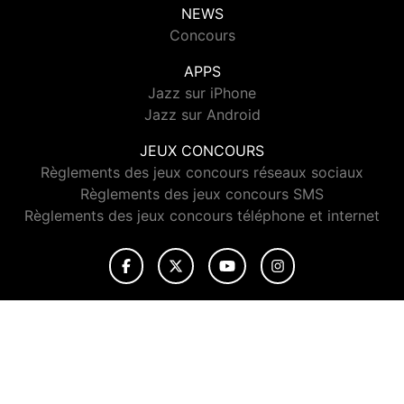
NEWS
Concours
APPS
Jazz sur iPhone
Jazz sur Android
JEUX CONCOURS
Règlements des jeux concours réseaux sociaux
Règlements des jeux concours SMS
Règlements des jeux concours téléphone et internet
© 2026 Jazz Radio Tous droits réservés.
Signaler un contenu
-
Mentions légales
-
Politique de cookies
-
Contact