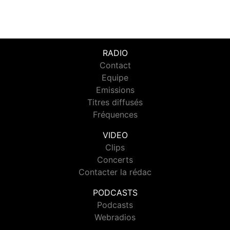
RADIO
Contact
Equipe
Emissions
Titres diffusés
Fréquences
VIDEO
Clips
Concerts
Contacter la rédac
PODCASTS
Podcasts
Webradios