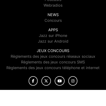
Webradios
NEWS
Concours
APPS
Jazz sur iPhone
Jazz sur Android
JEUX CONCOURS
Règlements des jeux concours réseaux sociaux
Règlements des jeux concours SMS
Règlements des jeux concours téléphone et internet
© 2026 Jazz Radio Tous droits réservés.
Signaler un contenu
-
Mentions légales
-
Politique de cookies
-