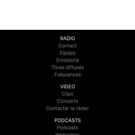
RADIO
Contact
Equipe
Emissions
Titres diffusés
Fréquences
VIDEO
Clips
Concerts
Contacter la rédac
PODCASTS
Podcasts
Webradios