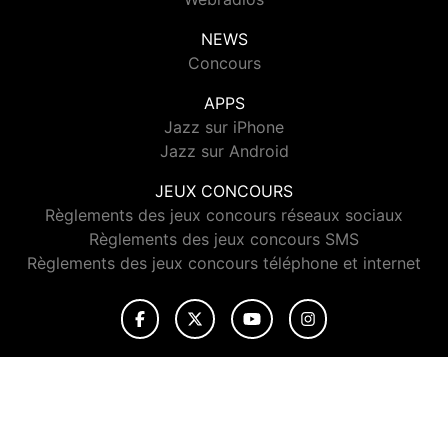
NEWS
Concours
APPS
Jazz sur iPhone
Jazz sur Android
JEUX CONCOURS
Règlements des jeux concours réseaux sociaux
Règlements des jeux concours SMS
Règlements des jeux concours téléphone et internet
© 2026 Jazz Radio Tous droits réservés.
Signaler un contenu
-
Mentions légales
-
Politique de cookies
-