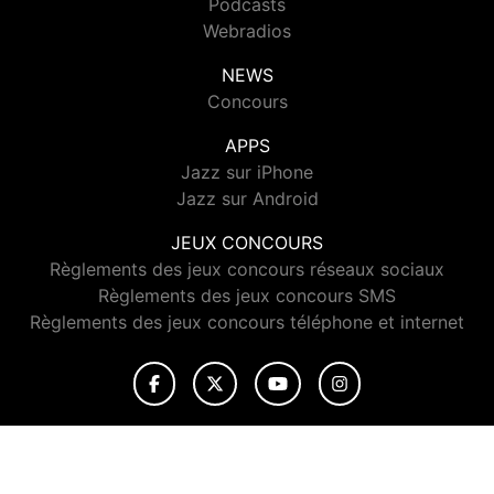
Podcasts
Webradios
NEWS
Concours
APPS
Jazz sur iPhone
Jazz sur Android
JEUX CONCOURS
Règlements des jeux concours réseaux sociaux
Règlements des jeux concours SMS
Règlements des jeux concours téléphone et internet
© 2026 Jazz Radio Tous droits réservés.