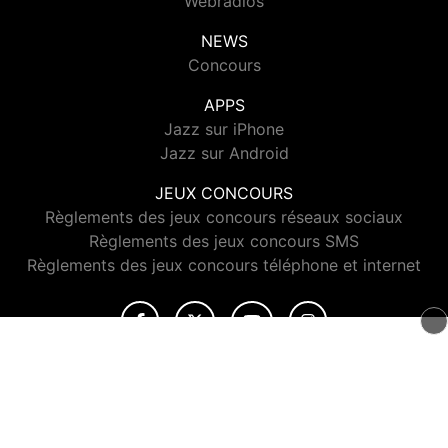
Webradios
NEWS
Concours
APPS
Jazz sur iPhone
Jazz sur Android
JEUX CONCOURS
Règlements des jeux concours réseaux sociaux
Règlements des jeux concours SMS
Règlements des jeux concours téléphone et internet
© 2026 Jazz Radio Tous droits réservés.
Signaler un contenu
-
Mentions légales
-
Politique de cookies
-