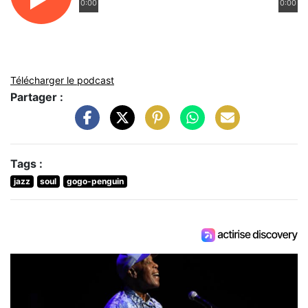
0:00
0:00
Télécharger le podcast
Partager :
Tags :
jazz
soul
gogo-penguin