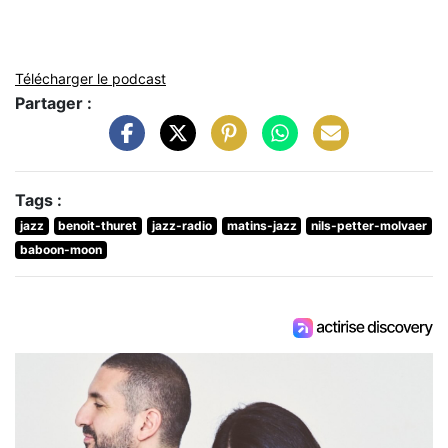
Télécharger le podcast
Partager :
Tags :
jazz
benoit-thuret
jazz-radio
matins-jazz
nils-petter-molvaer
baboon-moon