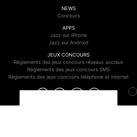
NEWS
Concours
APPS
Jazz sur iPhone
Jazz sur Android
JEUX CONCOURS
Règlements des jeux concours réseaux sociaux
Règlements des jeux concours SMS
Règlements des jeux concours téléphone et internet
© 2026 Jazz Radio Tous droits réservés.
Signaler un contenu
-
Mentions légales
-
Politique de cookies
-
Contact