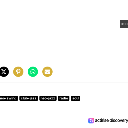
0:00
neo-swing
club-jazz
neo-jazz
radio
soul