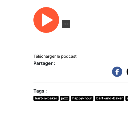
0:00
Télécharger le podcast
Partager :
Tags :
bart-n-baker
jazz
happy-hour
bart-and-baker