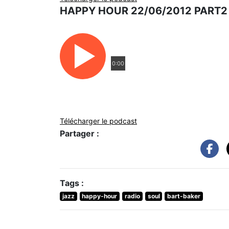
HAPPY HOUR 22/06/2012 PART2
0:00
Télécharger le podcast
Partager :
Tags :
jazz
happy-hour
radio
soul
bart-baker