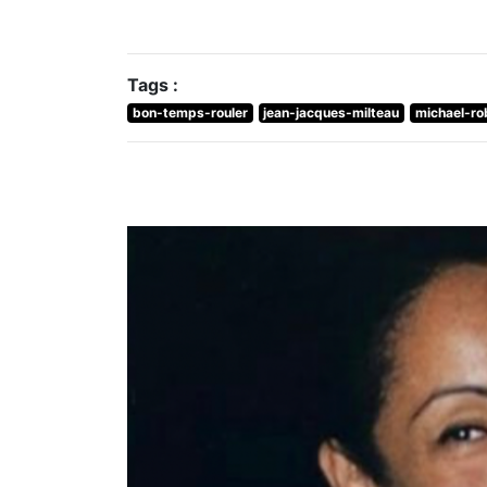
Tags :
bon-temps-rouler
jean-jacques-milteau
michael-ro