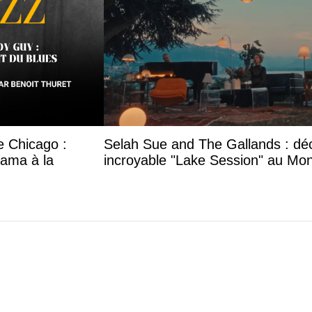
e Chicago :
Selah Sue and The Gallands : dé
bama à la
incroyable "Lake Session" au Mon