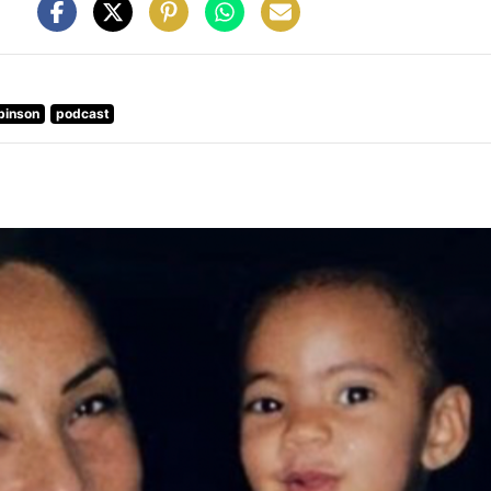
binson
podcast