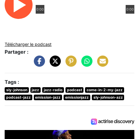
0:00
0:00
Télécharger le podcast
Partager :
Tags :
sly-johnson
jazz
jazz-radio
podcast
come-in-2-my-jazz
podcast-jazz
emission-jazz
emissionjazz
sly-johnson-azz