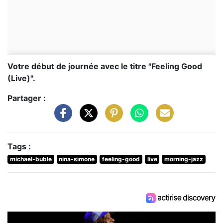
Votre début de journée avec le titre "Feeling Good
(Live)".
Partager :
Tags :
michael-buble
nina-simone
feeling-good
live
morning-jazz