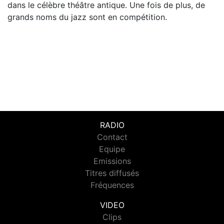
dans le célèbre théâtre antique. Une fois de plus, de
grands noms du jazz sont en compétition.
RADIO
Contact
Equipe
Emissions
Titres diffusés
Fréquences
VIDEO
Clips