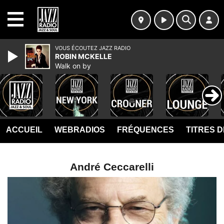
MENU
VOUS ÉCOUTEZ JAZZ RADIO
ROBIN MCKELLE
Walk on by
ACCUEIL
WEBRADIOS
FRÉQUENCES
TITRES 
André Ceccarelli