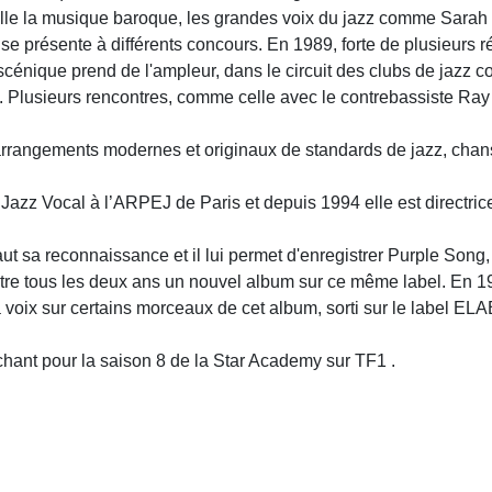
ille la musique baroque, les grandes voix du jazz comme Sarah Va
e se présente à différents concours. En 1989, forte de plusieurs
cénique prend de l'ampleur, dans le circuit des clubs de jazz c
 Plusieurs rencontres, comme celle avec le contrebassiste Ray 
s arrangements modernes et originaux de standards de jazz, ch
azz Vocal à l’ARPEJ de Paris et depuis 1994 elle est directrice
aut sa reconnaissance et il lui permet d'enregistrer Purple Song
re tous les deux ans un nouvel album sur ce même label. En 19
 voix sur certains morceaux de cet album, sorti sur le label E
hant pour la saison 8 de la Star Academy sur TF1 .