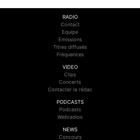
RADIO
Contact
Equipe
Emissions
Titres diffusés
Fréquences
VIDEO
Clips
Concerts
Contacter la rédac
PODCASTS
Podcasts
Webradios
NEWS
Concours