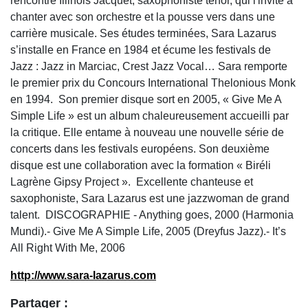
rencontre Illinois Jacquet, saxophoniste ténor, qui l'invite à
chanter avec son orchestre et la pousse vers dans une
carrière musicale. Ses études terminées, Sara Lazarus
s’installe en France en 1984 et écume les festivals de
Jazz : Jazz in Marciac, Crest Jazz Vocal… Sara remporte
le premier prix du Concours International Thelonious Monk
en 1994. Son premier disque sort en 2005, « Give Me A
Simple Life » est un album chaleureusement accueilli par
la critique. Elle entame à nouveau une nouvelle série de
concerts dans les festivals européens. Son deuxième
disque est une collaboration avec la formation « Biréli
Lagrène Gipsy Project ». Excellente chanteuse et
saxophoniste, Sara Lazarus est une jazzwoman de grand
talent. DISCOGRAPHIE - Anything goes, 2000 (Harmonia
Mundi).- Give Me A Simple Life, 2005 (Dreyfus Jazz).- It’s
All Right With Me, 2006
http://www.sara-lazarus.com
Partager :