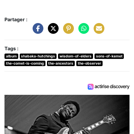
Partager :
Tags :
album
shabaka-hutchings
wisdom-of-elders
sons-of-kemet
the-comet-is-coming
the-ancestors
the-observer