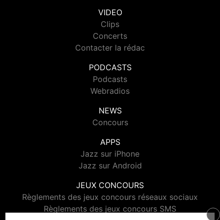
VIDEO
Clips
Concerts
Contacter la rédac
PODCASTS
Podcasts
Webradios
NEWS
Concours
APPS
Jazz sur iPhone
Jazz sur Android
JEUX CONCOURS
Règlements des jeux concours réseaux sociaux
Règlements des jeux concours SMS