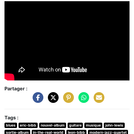
Partager :
Tags :
blues
eric-bibb
nouvel-album
guitare
musique
john-lewis
sortie-album
in-the-real-world
leon-bibb
modern-jazz-quartet