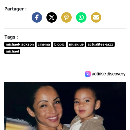
Partager :
Tags :
michael-jackson
cinema
biopic
musique
actualites-jazz
michael