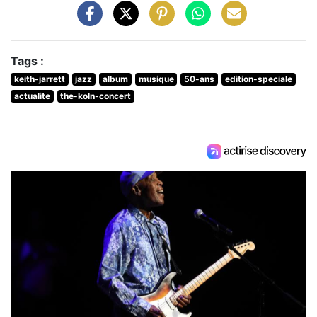
Tags :
keith-jarrett
jazz
album
musique
50-ans
edition-speciale
actualite
the-koln-concert