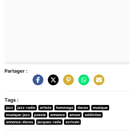
Partager :
Tags :
jazz
jazz-radio
artiste
hommage
deces
musique
musique-jazz
poesie
annonce
amour
addiction
annonce-deces
jacques-reda
ecrivain