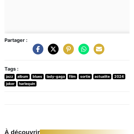
Partager :
Tags :
jazz
album
blues
lady-gaga
film
sortie
actualite
2024
joker
harlequin
À découvrir