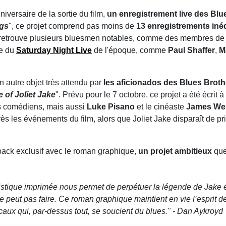
niversaire de la sortie du film,
un enregistrement live des Blu
ngs
", ce projet comprend pas moins de
13 enregistrements inéd
 retrouve plusieurs bluesmen notables, comme des membres d
pe du
Saturday Night Live
de l'époque, comme
Paul Shaffer
,
M
n autre objet très attendu par
les aficionados des Blues Broth
 of Joliet Jake
". Prévu pour le 7 octobre, ce projet a été écrit 
des comédiens, mais aussi
Luke Pisano
et le cinéaste
James We
s les événements du film, alors que Joliet Jake disparaît de pr
pack exclusif avec le roman graphique,
un projet ambitieux
que
istique imprimée nous permet de perpétuer la légende de Jake e
 peut pas faire. Ce roman graphique maintient en vie l’esprit d
icaux qui, par-dessus tout, se soucient du blues.
" - Dan Aykroyd