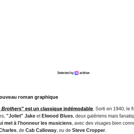
 nouveau roman graphique
 Brothers
"
est un classique indémodable
. Sorti en 1940, le 
es,
"Joliet" Jake
et
Elwood Blues
, deux galériens mais fanat
 met à l'honneur les musiciens
, avec des visages bien conn
Charles
, de
Cab Calloway
, ou de
Steve Cropper
.