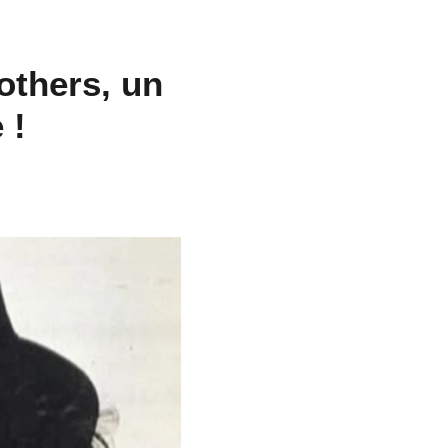
rothers, un
 !