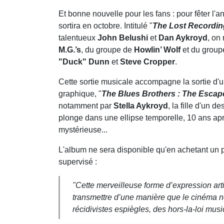
Et bonne nouvelle pour les fans : pour fêter l'an
sortira en octobre. Intitulé "
The Lost Recordi
talentueux
John Belushi
et
Dan Aykroyd
, on
M.G.’s
, du groupe de
Howlin’ Wolf
et du grou
"Duck" Dunn
et
Steve Cropper
.
Cette sortie musicale accompagne la sortie d'u
graphique, "
The Blues Brothers : The Escape
notamment par
Stella Aykroyd
, la fille d'un 
plonge dans une ellipse temporelle, 10 ans aprè
mystérieuse...
L'album ne sera disponible qu'en achetant un 
supervisé :
"
Cette merveilleuse forme d’expression art
transmettre d’une manière que le cinéma ne
récidivistes espiègles, des hors-la-loi mus