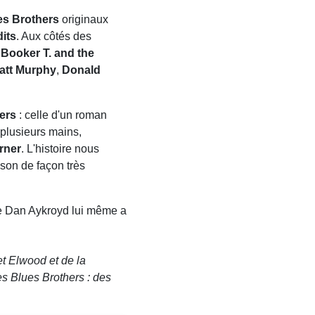
es Brothers
originaux
its
. Aux côtés des
e
Booker T. and the
att Murphy
,
Donald
ers
: celle d'un roman
à plusieurs mains,
rner
. L'histoire nous
ison de façon très
 Dan Aykroyd lui même a
t Elwood et de la
es Blues Brothers : des