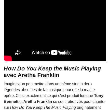
How Do You Keep the Music Playing
avec Aretha Franklin
Imaginez un peu mettre dans un même studio deux
légendes absolues de la musique pour que la magie
opère. C'est exactement ce qui s'est produit lorsque
Tony
Bennett
et
Aretha Franklin
se sont retrouvés pour chanter
sur
How Do You Keep The Music Playing
originalement