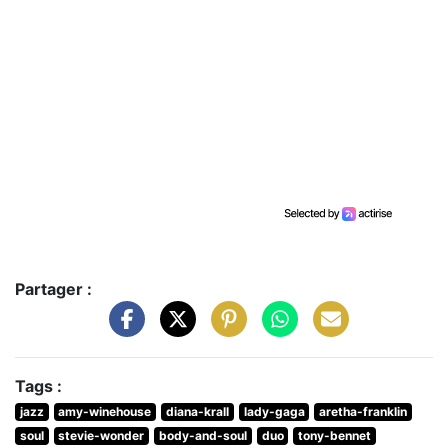
Partager :
Tags :
jazz
amy-winehouse
diana-krall
lady-gaga
aretha-franklin
soul
stevie-wonder
body-and-soul
duo
tony-bennet