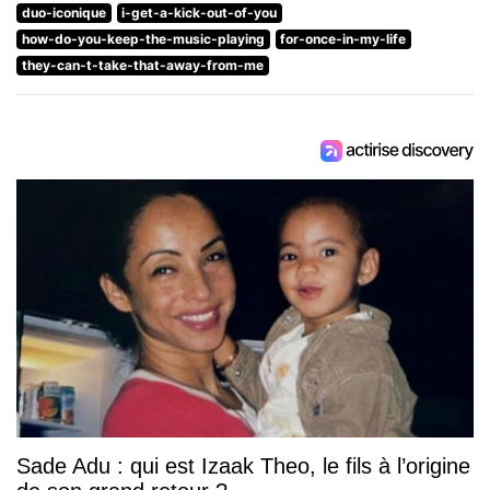
duo-iconique
i-get-a-kick-out-of-you
how-do-you-keep-the-music-playing
for-once-in-my-life
they-can-t-take-that-away-from-me
Sade Adu : qui est Izaak Theo, le fils à l’origine