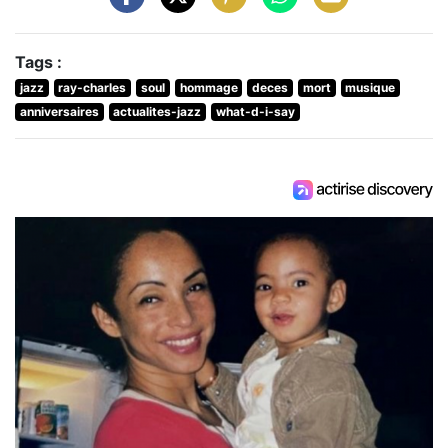
Tags :
jazz
ray-charles
soul
hommage
deces
mort
musique
anniversaires
actualites-jazz
what-d-i-say