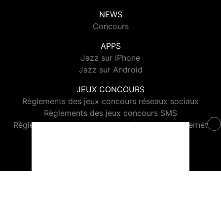
NEWS
Concours
APPS
Jazz sur iPhone
Jazz sur Android
JEUX CONCOURS
Règlements des jeux concours réseaux sociaux
Règlements des jeux concours SMS
Règlements des jeux concours téléphone et internet
© 2026 Jazz Radio Tous droits réservés.
Signaler un contenu
-
Mentions légales
-
Politique de cookies
-
Contact