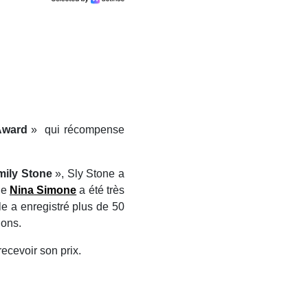
 Award
» qui récompense
mily Stone
», Sly Stone a
de
Nina Simone
a été très
lle a enregistré plus de 50
ions.
recevoir son prix.