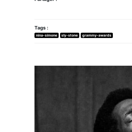
Tags :
nina-simone
sly-stone
grammy-awards