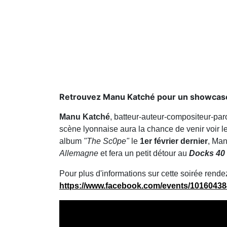
Retrouvez Manu Katché pour un showcase e
Manu Katché
, batteur-auteur-compositeur-par
scène lyonnaise aura la chance de venir voir l
album
"The Sc0pe"
le
1er février dernier
, Man
Allemagne
et fera un petit détour au
Docks 40
Pour plus d'informations sur cette soirée ren
https://www.facebook.com/events/1016043