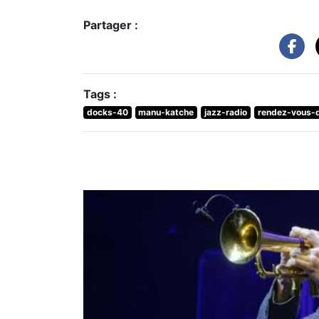
Partager :
Tags :
docks-40
manu-katche
jazz-radio
rendez-vous-d