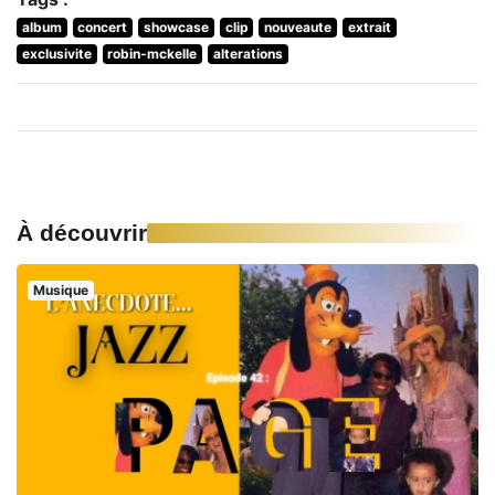
album
concert
showcase
clip
nouveaute
extrait
exclusivite
robin-mckelle
alterations
À découvrir
Musique