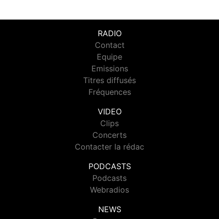
RADIO
Contact
Equipe
Emissions
Titres diffusés
Fréquences
VIDEO
Clips
Concerts
Contacter la rédac
PODCASTS
Podcasts
Webradios
NEWS