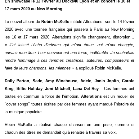
En showcase le 12 Février au Docks40 Lyon et en concert le 16 et
17 mars 2020 au New Morning
Le nouvel album de
Robin McKelle
intitulé Alterations, sort le 14 février
2020 avec une tournée française qui passera à Paris au New Morning
les 16 et 17 mars 2020. Alterations
signifie changement, distorsion…
«
J’ai laissé l’écho d’artistes qui m’ont émue, qui m’ont changée,
envahir mon âme. Leur souvenir est une force, inaltérable. Je souhaitais
rendre hommage à ces femmes créatrices, auteures, compositeurs et
faire de leurs chansons, les miennes
» a expliqué Robin McKelle.
Dolly Parton
,
Sade
,
Amy Winehouse
,
Adele
,
Janis Joplin
,
Carole
King
,
Billie Holiday
,
Joni Mitchell
,
Lana Del Rey
… Ces femmes ont
toutes en commun la force de l’émotion.
Alterations
est un recueil de
"cover songs" toutes écrites par des femmes ayant marqué l'histoire de
la musique populaire.
Robin McKelle a réalisé chaque chanson en une prise, comme si
chacun des titres ne demandait qu’à renaitre à travers sa voix.