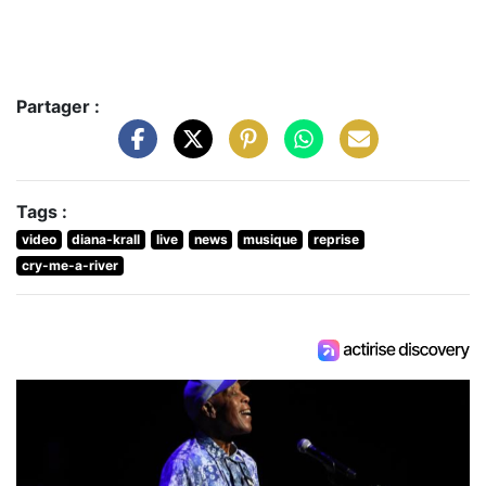
Partager :
Tags :
video
diana-krall
live
news
musique
reprise
cry-me-a-river