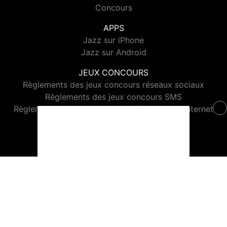
Concours
APPS
Jazz sur iPhone
Jazz sur Android
JEUX CONCOURS
Règlements des jeux concours réseaux sociaux
Règlements des jeux concours SMS
Règlements des jeux concours téléphone et internet
© 2026 Jazz Radio Tous droits réservés.
Signaler un contenu
-
Mentions légales
-
Politique de cookies
-
Contact