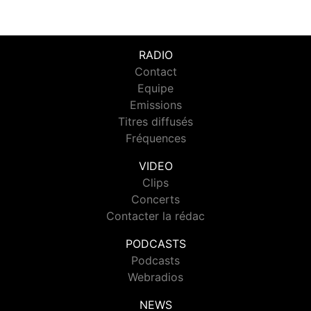
RADIO
Contact
Equipe
Emissions
Titres diffusés
Fréquences
VIDEO
Clips
Concerts
Contacter la rédac
PODCASTS
Podcasts
Webradios
NEWS