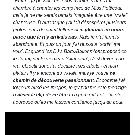
"Enfant, je passais de longs moments dans ma
chambre à chanter les comptines de Miss Petticoat,
mais je ne me serais jamais imaginée être une ''vraie''
chanteuse. D'autant que j’ai fait désespérer plusieurs
professeurs de chant tellement
je pleurais en cours
parce que je n’y arrivais pas
. Mais je n’ai jamais
abandonné. Et puis un jour, j’ai réussi à ''sortir'' ma
voix'. Et quand les DJ’s Bart&Baker m’ont proposé ce
featuring sur le morceau
'Atlandida
', c'est devenu un
vrai objectif donc j’ai décuplé mes efforts - et mon
plaisir ! Il y a encore du travail, mais je trouve
ce
chemin de découverte passionnant
. Et comme j’ai
toujours aimé les images, le graphisme et le montage,
réaliser le clip de ce titre
m’a paru naturel. J’ai été
heureuse qu’ils me fassent confiance jusqu’au bout."