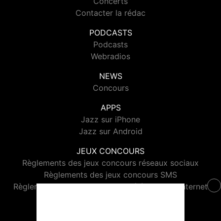
Concerts
Contacter la rédac
PODCASTS
Podcasts
Webradios
NEWS
Concours
APPS
Jazz sur iPhone
Jazz sur Android
JEUX CONCOURS
Règlements des jeux concours réseaux sociaux
Règlements des jeux concours SMS
Règlements des jeux concours téléphone et internet