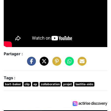
Partager :
Tags :
bart-baker
clip
ep
collaboration
projet
laetitia-eido