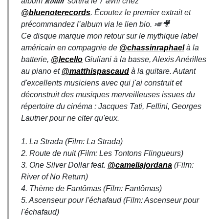
album 𝑹𝒐𝒍𝒍𝒊𝒏' sortira le 7 avril chez
@bluenoterecords
. Écoutez le premier extrait et
précommandez l’album via le lien bio. 🎺🎥
Ce disque marque mon retour sur le mythique label
américain en compagnie de
@chassinraphael
à la
batterie,
@lecello
Giuliani à la basse, Alexis Anérilles
au piano et
@matthispascaud
à la guitare. Autant
d'excellents musiciens avec qui j'ai construit et
déconstruit des musiques merveilleuses issues du
répertoire du cinéma : Jacques Tati, Fellini, Georges
Lautner pour ne citer qu'eux.
1. La Strada (Film: La Strada)
2. Route de nuit (Film: Les Tontons Flingueurs)
3. One Silver Dollar feat.
@cameliajordana
(Film:
River of No Return)
4. Thème de Fantômas (Film: Fantômas)
5. Ascenseur pour l'échafaud (Film: Ascenseur pour
l'échafaud)