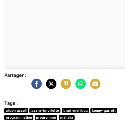
Partager :
Tags :
alice-russell
jazz-a-la-villette
brad-mehldau
kenny-garrett
programmation
programme
mahalia