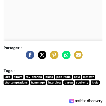
Partager :
Tags :
jazz
album
ray-charles
blues
jazz-radio
soul
motown
the-temptations
hommage
interview
garou
soul-city
idole