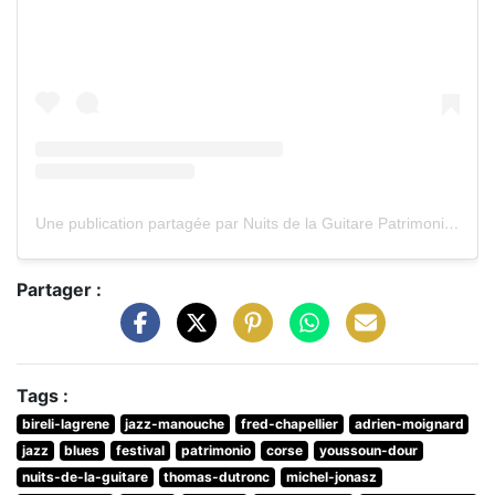
Une publication partagée par Nuits de la Guitare Patrimonio (@nuitsdelaguitarepatrimonio)
Partager :
Tags :
bireli-lagrene
jazz-manouche
fred-chapellier
adrien-moignard
jazz
blues
festival
patrimonio
corse
youssoun-dour
nuits-de-la-guitare
thomas-dutronc
michel-jonasz