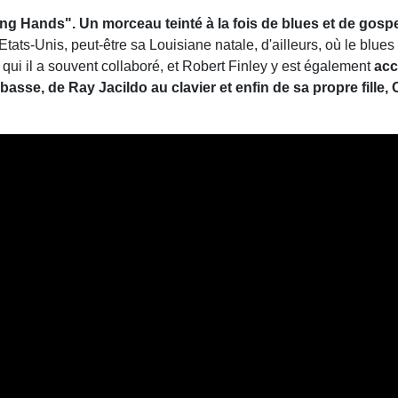
ing Hands". Un morceau teinté à la fois de blues et de gosp
s-Unis, peut-être sa Louisiane natale, d'ailleurs, où le blues 
 qui il a souvent collaboré, et Robert Finley y est également
acc
asse, de Ray Jacildo au clavier et enfin de sa propre fille, 