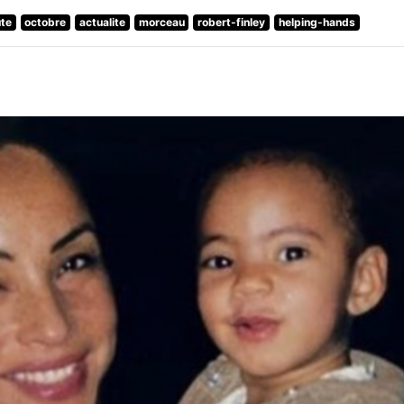
te
octobre
actualite
morceau
robert-finley
helping-hands