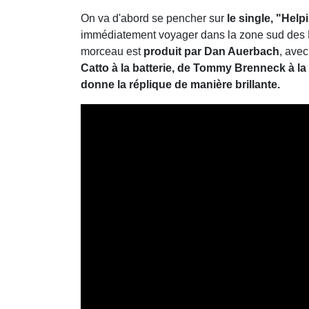
On va d'abord se pencher sur
le single, "Help
immédiatement voyager dans la zone sud des Etat
morceau est
produit par Dan Auerbach
, avec
Catto à la batterie, de Tommy Brenneck à la b
donne la réplique de manière brillante.