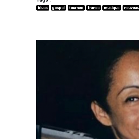
blues
gospel
tournee
france
musique
nouveau