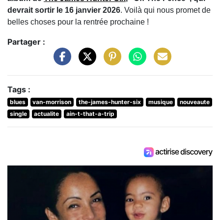
devrait sortir le 16 janvier 2026
. Voilà qui nous promet de
belles choses pour la rentrée prochaine !
Partager :
Tags :
blues
van-morrison
the-james-hunter-six
musique
nouveaute
single
actualite
ain-t-that-a-trip