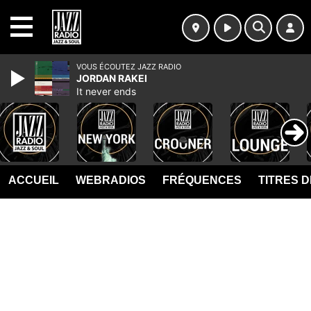
MENU
VOUS ÉCOUTEZ JAZZ RADIO
JORDAN RAKEI
It never ends
ACCUEIL
WEBRADIOS
FRÉQUENCES
TITRES 