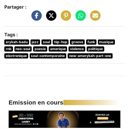
Partager :
Tags :
erykah-badu
jazz
soul
hip-hop
groove
funk
musique
rnb
neo-soul
poesie
amerique
violence
politique
electronique
soul-contemporaine
new-amerykah-part-one
Emission en cours