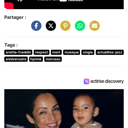
Partager :
Tags :
aretha-franklin
respect
mort
musique
single
actualites-jazz
anniversaire
hymne
morceau