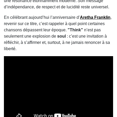
une résonance étonnamment moderne. Son message
d’indépendance, de respect et de lucidité reste universel.
En célébrant aujourd’hui l’anniversaire d’
Aretha Franklin
,
revenir sur ce titre, c’est rappeler à quel point certaines
chansons dépassent leur époque.
"Think"
n’est pas
seulement une explosion de
soul
: c’est une invitation à
réfléchir, à s’affirmer et, surtout, à ne jamais renoncer à sa
liberté.