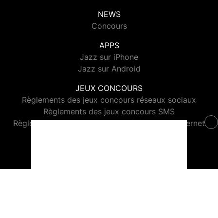
NEWS
Concours
APPS
Jazz sur iPhone
Jazz sur Android
JEUX CONCOURS
Règlements des jeux concours réseaux sociaux
Règlements des jeux concours SMS
Règlements des jeux concours téléphone et internet
© 2026 Jazz Radio Tous droits réservés.
Signaler un contenu
-
Mentions légales
-
Politique de cookies
-
Contact