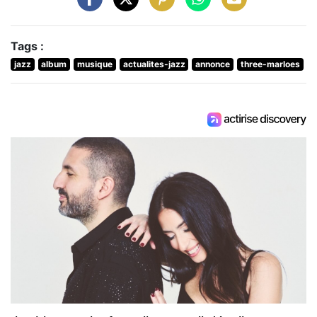
Tags :
jazz
album
musique
actualites-jazz
annonce
three-marloes