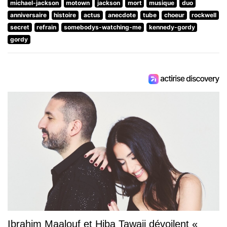
michael-jackson
motown
jackson
mort
musique
duo
anniversaire
histoire
actus
anecdote
tube
choeur
rockwell
secret
refrain
somebodys-watching-me
kennedy-gordy
gordy
Ibrahim Maalouf et Hiba Tawaji dévoilent «