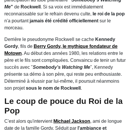
Me
"
de
Rockwell
. Si sa voix est immédiatement
reconnaissable sur le refrain devenu culte,
le roi de la pop
n'a pourtant
jamais été crédité officiellement
sur le
morceau.
Derrière le pseudonyme Rockwell se cache
Kennedy
Gordy
, fils de
Berry Gordy
,
le mythique fondateur de
Motown
. Au début des années 1980, les relations entre le
père et le fils sont compliquées. Convaincu de tenir un futur
succès avec "
Somebody's Watching Me
", Kennedy
présente sa démo à son père, qui reste peu enthousiaste.
Déterminé à réussir par lui-même, il poursuit néanmoins
son projet
sous le nom de Rockwell
.
Le coup de pouce du Roi de la
Pop
C'est alors qu'intervient
Michael Jackson
, ami de longue
date de la famille Gordy. Séduit par
l'ambiance et