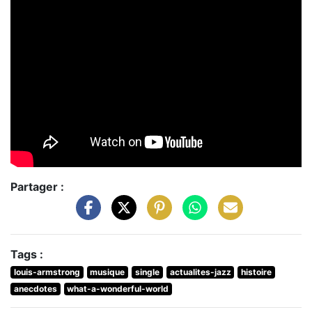
Partager :
Tags :
louis-armstrong
musique
single
actualites-jazz
histoire
anecdotes
what-a-wonderful-world