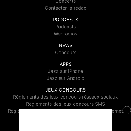
Concerts
Contacter la rédac
PODCASTS
Podcasts
Webradios
NEWS
Concours
APPS
Jazz sur iPhone
Jazz sur Android
JEUX CONCOURS
Règlements des jeux concours réseaux sociaux
Règlements des jeux concours SMS
Règlements des jeux concours téléphone et internet