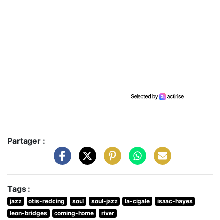
Partager :
Tags :
jazz
otis-redding
soul
soul-jazz
la-cigale
isaac-hayes
leon-bridges
coming-home
river