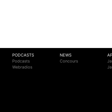
PODCASTS
NEWS
A
Podcasts
Concours
Ja
Webradios
Ja
c