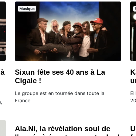
Musique
 à
Sixun fête ses 40 ans à La
K
Cigale !
u
Le groupe est en tournée dans toute la
El
France.
20
,
Ala.Ni, la révélation soul de
U