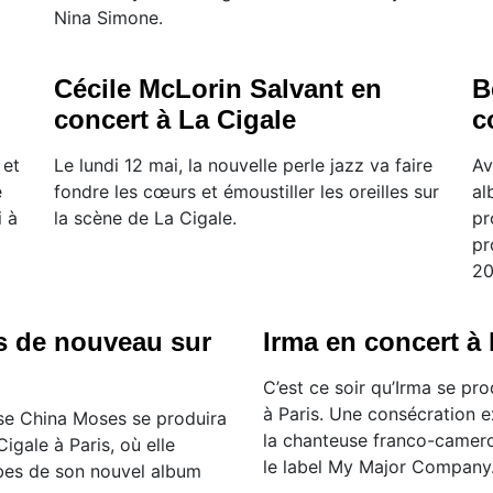
Nina Simone.
Cécile McLorin Salvant en
B
concert à La Cigale
c
 et
Le lundi 12 mai, la nouvelle perle jazz va faire
Av
e
fondre les cœurs et émoustiller les oreilles sur
al
i à
la scène de La Cigale.
pr
pr
20
 de nouveau sur
Irma en concert à 
C’est ce soir qu’Irma se pro
à Paris. Une consécration e
use China Moses se produira
la chanteuse franco-camero
Cigale à Paris, où elle
le label My Major Company
ubes de son nouvel album