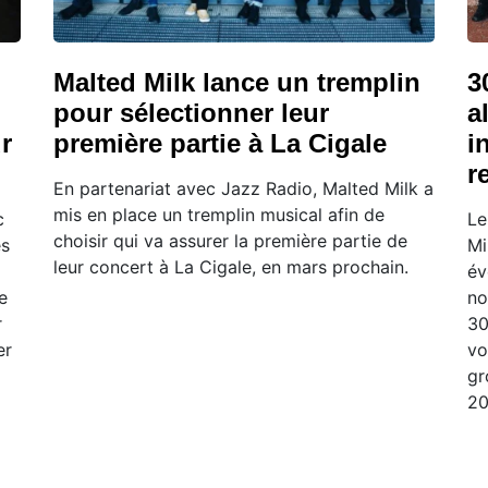
Malted Milk lance un tremplin
3
pour sélectionner leur
a
r
première partie à La Cigale
i
r
En partenariat avec Jazz Radio, Malted Milk a
mis en place un tremplin musical afin de
c
Le
choisir qui va assurer la première partie de
es
Mi
leur concert à La Cigale, en mars prochain.
év
e
no
r
30
er
vo
gr
20