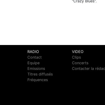
"Crazy Blues".
RADIO
VIDEO
Contact
Clips
Equipe
Concerts
Emissions
Contacter la réda
Titres diffusés
Fréquences