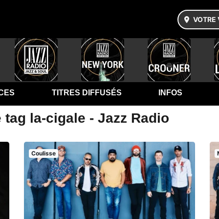
VOTRE 
CES
TITRES DIFFUSÉS
INFOS
 tag la-cigale - Jazz Radio
Coulisse