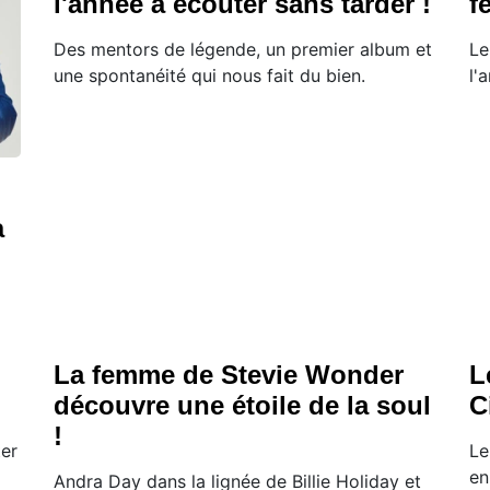
l'année à écouter sans tarder !
f
Des mentors de légende, un premier album et
Le
une spontanéité qui nous fait du bien.
l'
à
La femme de Stevie Wonder
L
découvre une étoile de la soul
C
!
ter
Le
en
Andra Day dans la lignée de Billie Holiday et