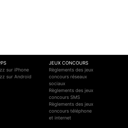
PPS
JEUX CONCOURS
zz sur iPhone
Règlements des jeux
zz sur Android
concours réseaux
sociaux
Règlements des jeux
concours SMS
Règlements des jeux
concours téléphone
et internet