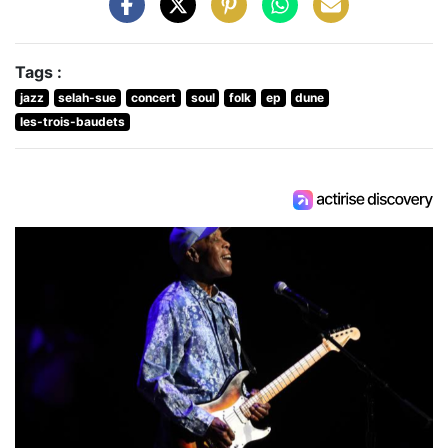
Tags :
jazz
selah-sue
concert
soul
folk
ep
dune
les-trois-baudets