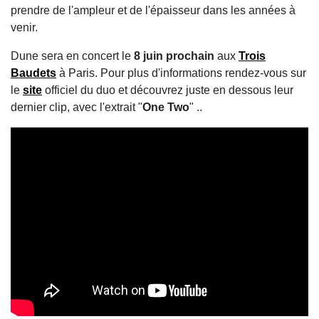
prendre de l'ampleur et de l'épaisseur dans les années à
venir.
Dune sera en concert le
8 juin prochain
aux
Trois
Baudets
à Paris. Pour plus d'informations rendez-vous sur
le
site
officiel du duo et découvrez juste en dessous leur
dernier clip, avec l'extrait "
One Two
" ..