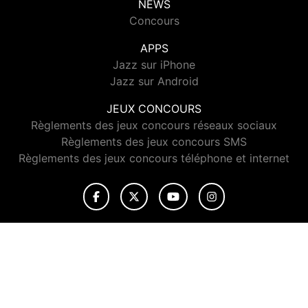
NEWS
Concours
APPS
Jazz sur iPhone
Jazz sur Android
JEUX CONCOURS
Règlements des jeux concours réseaux sociaux
Règlements des jeux concours SMS
Règlements des jeux concours téléphone et internet
© 2026 Jazz Radio Tous droits réservés.
Signaler un contenu
-
Mentions légales
-
Politique de cookies
-
Contact