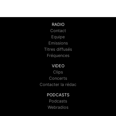
RADIO
Contact
Equipe
Emissions
Titres diffusés
Fréquences
VIDEO
Clips
Concerts
Contacter la rédac
PODCASTS
Podcasts
Webradios