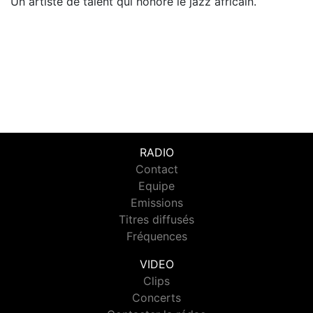
Un artiste de talent qui honore le jazz africain.
RADIO
Contact
Equipe
Emissions
Titres diffusés
Fréquences
VIDEO
Clips
Concerts