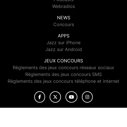
Webradios
NEWS
Concours
APPS
Jazz sur iPhone
Jazz sur Android
JEUX CONCOURS
Règlements des jeux concours réseaux sociaux
Règlements des jeux concours SMS
Règlements des jeux concours téléphone et internet
© 2026 Jazz Radio Tous droits réservés.
Signaler un contenu
-
Mentions légales
-
Politique de cookies
-